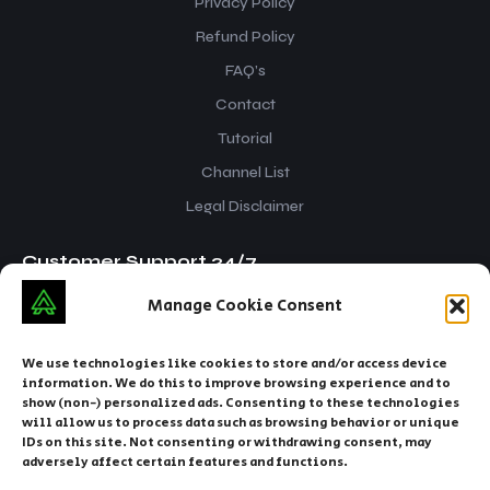
Privacy Policy
Refund Policy
FAQ’s
Contact
Tutorial
Channel List
Legal Disclaimer
Customer Support 24/7
Manage Cookie Consent
iptvsnap.info@gmail.com
+212 629916070
We use technologies like cookies to store and/or access device
information. We do this to improve browsing experience and to
show (non-) personalized ads. Consenting to these technologies
will allow us to process data such as browsing behavior or unique
IDs on this site. Not consenting or withdrawing consent, may
adversely affect certain features and functions.